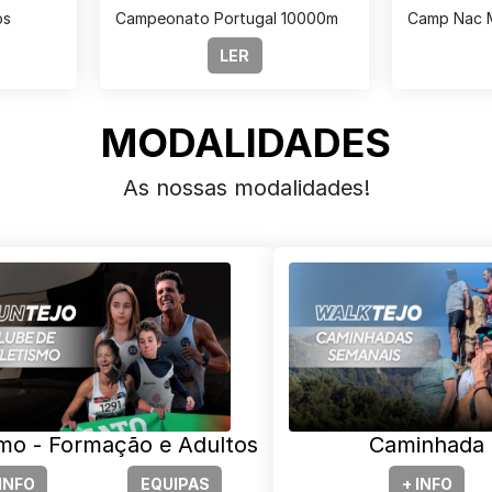
os
Campeonato Portugal 10000m
Camp Nac M
LER
MODALIDADES
As nossas modalidades!
smo - Formação e Adultos
Caminhada
 INFO
EQUIPAS
+ INFO