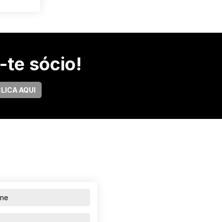
-te sócio!
LICA AQUI