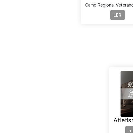
Camp Regional Veteran
LER
Atleti
+